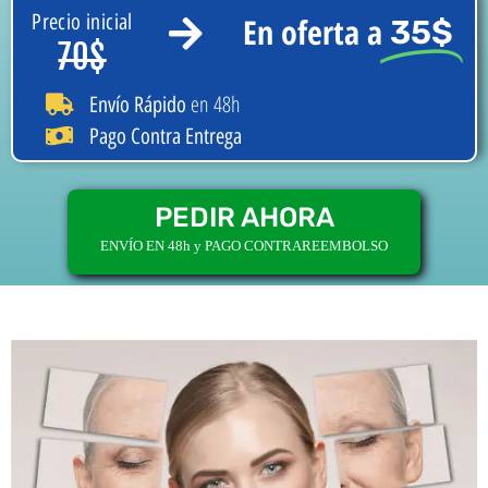
Precio inicial
En oferta a
35$
70$
en 48h
Envío Rápido
Pago Contra Entrega
PEDIR AHORA
ENVÍO EN 48h y PAGO CONTRAREEMBOLSO