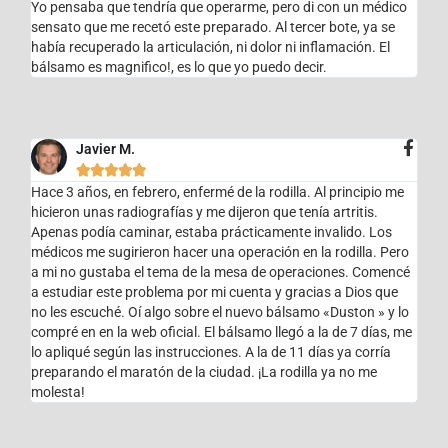
Yo pensaba que tendría que operarme, pero di con un médico
sensato que me recetó este preparado. Al tercer bote, ya se
había recuperado la articulación, ni dolor ni inflamación. El
bálsamo es magnifico!, es lo que yo puedo decir.
Javier M.





Hace 3 años, en febrero, enfermé de la rodilla. Al principio me
hicieron unas radiografías y me dijeron que tenía artritis.
Apenas podía caminar, estaba prácticamente invalido. Los
médicos me sugirieron hacer una operación en la rodilla. Pero
a mi no gustaba el tema de la mesa de operaciones. Comencé
a estudiar este problema por mi cuenta y gracias a Dios que
no les escuché. Oí algo sobre el nuevo bálsamo «Duston » y lo
compré en en la web oficial. El bálsamo llegó a la de 7 días, me
lo apliqué según las instrucciones. A la de 11 días ya corría
preparando el maratón de la ciudad. ¡La rodilla ya no me
molesta!