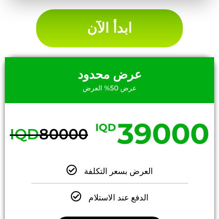
ابدأ الآن
عرض محدود
عرض 50% العرض
39000
IQD
IQD
80000
العرض بسعر التكلفة
الدفع عند الاستلام