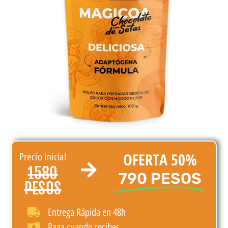
OFERTA 50%
Precio inicial
1580
790 PESOS
PESOS
Entrega Rápida en 48h
Paga cuando recibes