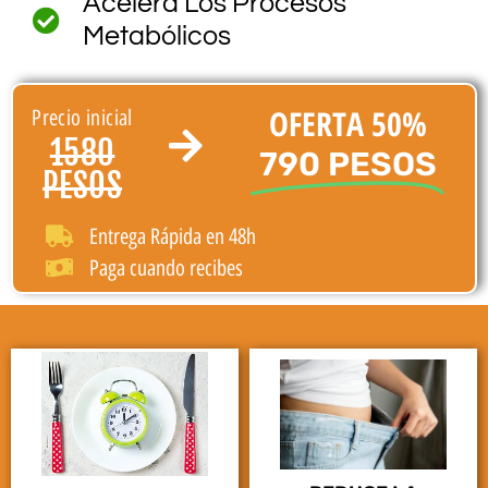
Acelera Los Procesos
Metabólicos
OFERTA 50%
Precio inicial
1580
790 PESOS
PESOS
Entrega Rápida en 48h
Paga cuando recibes