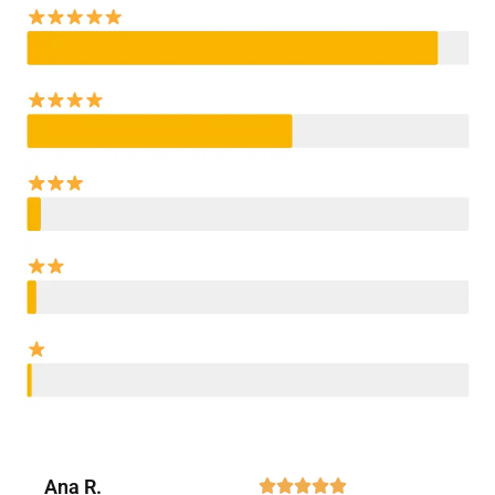
Ana R.




