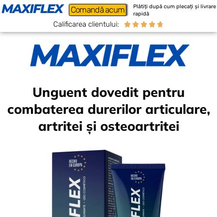
Plătiți după cum plecați și livrare
Comandă acum
rapidă
Calificarea clientului:





Unguent dovedit pentru
combaterea durerilor articulare,
artritei și osteoartritei