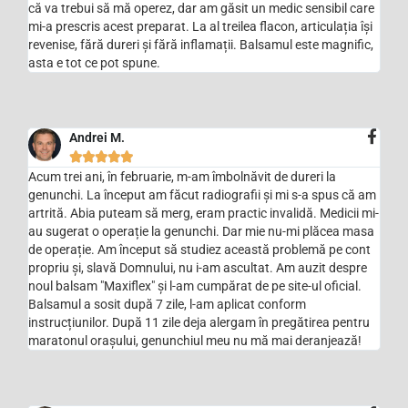
că va trebui să mă operez, dar am găsit un medic sensibil care
mi-a prescris acest preparat. La al treilea flacon, articulația își
revenise, fără dureri și fără inflamații. Balsamul este magnific,
asta e tot ce pot spune.
Andrei M.





Acum trei ani, în februarie, m-am îmbolnăvit de dureri la
genunchi. La început am făcut radiografii și mi s-a spus că am
artrită. Abia puteam să merg, eram practic invalidă. Medicii mi-
au sugerat o operație la genunchi. Dar mie nu-mi plăcea masa
de operație. Am început să studiez această problemă pe cont
propriu și, slavă Domnului, nu i-am ascultat. Am auzit despre
noul balsam "Maxiflex" și l-am cumpărat de pe site-ul oficial.
Balsamul a sosit după 7 zile, l-am aplicat conform
instrucțiunilor. După 11 zile deja alergam în pregătirea pentru
maratonul orașului, genunchiul meu nu mă mai deranjează!