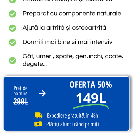
Preparat cu componente naturale
Ajută la artrită și osteoartrită
Dormiți mai bine și mai intensiv
Gât, umeri, spate, genunchi, coate,
degete...
OFERTA 50%
Preț de
149L
pornire
299L
în 48h
Expediere gratuită
Plătiți atunci când primiți