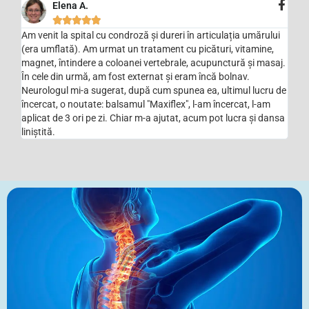
Elena A.





Am venit la spital cu condroză și dureri în articulația umărului
(era umflată). Am urmat un tratament cu picături, vitamine,
magnet, întindere a coloanei vertebrale, acupunctură și masaj.
În cele din urmă, am fost externat și eram încă bolnav.
Neurologul mi-a sugerat, după cum spunea ea, ultimul lucru de
încercat, o noutate: balsamul "Maxiflex", l-am încercat, l-am
aplicat de 3 ori pe zi. Chiar m-a ajutat, acum pot lucra și dansa
liniștită.