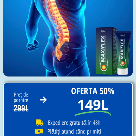
OFERTA 50%
Preț de
149L
pornire
299L
în 48h
Expediere gratuită
Plătiți atunci când primiți