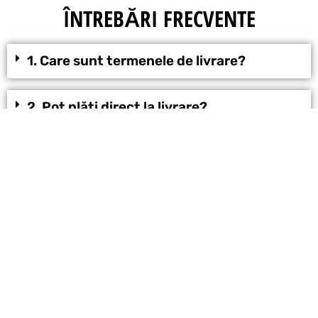
ÎNTREBĂRI FRECVENTE
1. Care sunt termenele de livrare?
2. Pot plăti direct la livrare?
3. Datele mele sunt în siguranță?
4. Pot primi mai multe informații?
COMANDĂ ACUM
PLATĂ ATUNCI CÂND PRIMIȚI