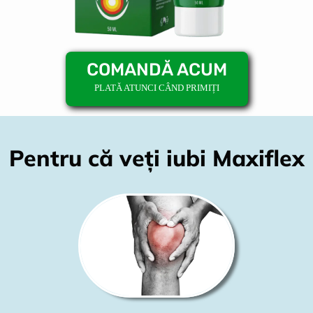
COMANDĂ ACUM
PLATĂ ATUNCI CÂND PRIMIȚI
Pentru că veți iubi Maxiflex