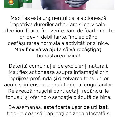
Maxiflex este unguentul care acționează
împotriva durerilor articulare și cervicale,
afecțiuni foarte frecvente care de foarte multe
ori devin debilitante, împiedicând
desfășurarea normală a activităților zilnice.
Maxiflex vă va ajuta să vă recâștigați
bunăstarea fizică!
Datorită combinației de excipienți naturali,
Maxiflex acționează asupra inflamației prin
îngrijirea profundă și dizolvarea tensiunilor
acute și intense acumulate de-a lungul anilor.
Relaxează mușchii contractați, redându-le
tonusul și oferind o senzație plăcută de bine.
De asemenea,
este foarte ușor de utilizat
:
trebuie doar să îl aplicați pe zona afectată și