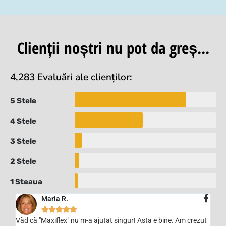
Clienții noștri nu pot da greș...
4,283 Evaluări ale clienților:
5 Stele
4 Stele
3 Stele
2 Stele
1 Steaua
Maria R.





Văd că "Maxiflex" nu m-a ajutat singur! Asta e bine. Am crezut