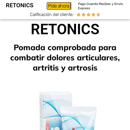
RETONICS
Pago Cuando Recibes y Envío
Pide ahora
Express
Calificación del cliente:





RETONICS
Pomada comprobada para
combatir dolores articulares,
artritis y artrosis