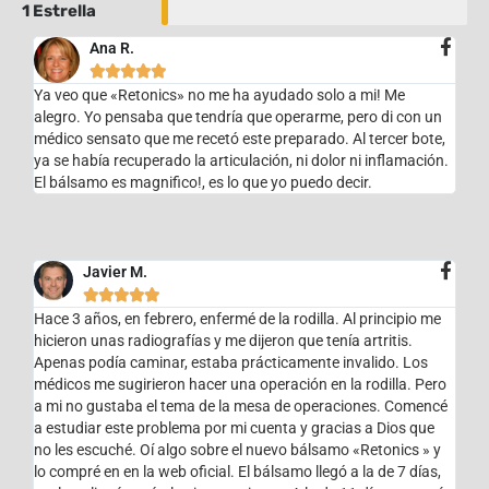
1 Estrella
Ana R.





Ya veo que «Retonics» no me ha ayudado solo a mi! Me
alegro. Yo pensaba que tendría que operarme, pero di con un
médico sensato que me recetó este preparado. Al tercer bote,
ya se había recuperado la articulación, ni dolor ni inflamación.
El bálsamo es magnifico!, es lo que yo puedo decir.
Javier M.





Hace 3 años, en febrero, enfermé de la rodilla. Al principio me
hicieron unas radiografías y me dijeron que tenía artritis.
Apenas podía caminar, estaba prácticamente invalido. Los
médicos me sugirieron hacer una operación en la rodilla. Pero
a mi no gustaba el tema de la mesa de operaciones. Comencé
a estudiar este problema por mi cuenta y gracias a Dios que
no les escuché. Oí algo sobre el nuevo bálsamo «Retonics » y
lo compré en en la web oficial. El bálsamo llegó a la de 7 días,