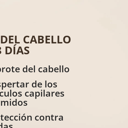
DEL CABELLO
 DÍAS
rote del cabello
pertar de los
ículos capilares
rmidos
tección contra
das