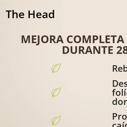
The Head
MEJORA COMPLETA 
DURANTE 28
Reb
Des
fol
do
Pro
caí