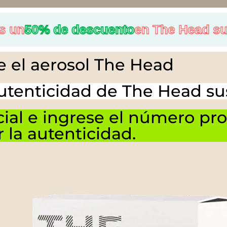
0% de descuento
en The Head suspen
e el aerosol The Head
autenticidad de The Head s
ficial e ingrese el número p
r la autenticidad.