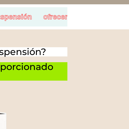
sión
ofrecemos un
50% de descuen
uspensión?
roporcionado